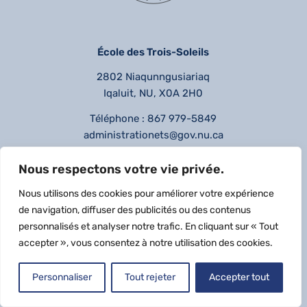
École des Trois-Soleils
2802 Niaqunngusiariaq
Iqaluit, NU, X0A 2H0
Téléphone : 867 979-5849
administrationets
@gov.nu.ca
Heures d’ouverture
Nous respectons votre vie privée.
Lundi au vendredi : 8h30 à 17h
Nous utilisons des cookies pour améliorer votre expérience
de navigation, diffuser des publicités ou des contenus
© École des Trois-Soleils. Tous droits réservés. Réalisation web par
personnalisés et analyser notre trafic. En cliquant sur « Tout
accepter », vous consentez à notre utilisation des cookies.
PommeG.com
–
Politique de confidentialité
Personnaliser
Tout rejeter
Accepter tout